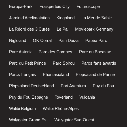
Europa-Park
Fraispertuis City
Futuroscope
Jardin d'Acclimatation
Kingoland
La Mer de Sable
La Récré des 3 Curés
Le Pal
Moviepark Germany
Nigloland
OK Corral
Pairi Daiza
Papéa Parc
Parc Asterix
Parc des Combes
Parc du Bocasse
Parc du Petit Prince
Parc Spirou
Parcs fans awards
Parcs français
Phantasialand
Plopsaland de Panne
Plopsaland Deutschland
Port Aventura
Puy du Fou
Puy du Fou Espagne
Toverland
Vulcania
Walibi Belgium
Walibi Rhône-Alpes
Walygator Grand Est
Walygator Sud-Ouest