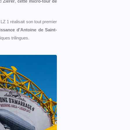
nd
Zierer
,
cette micro-tour de
 LZ 1 réalisait son tout premier
aissance d’Antoine de Saint-
ques trilingues.