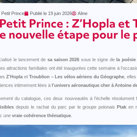
 Petit Prince
Publié le
19 juin 2026
Aline
Petit Prince : Z’Hopla et
e nouvelle étape pour le 
icialisé le lancement de
sa saison 2026
sous le signe de
la poésie
les attractions familiales ont été inaugurées cette semaine à l’occa
ées
Z’Hopla
et
Troublion – Les vélos aériens du Géographe
, elles
iences intimement liées à
l’univers aéronautique cher à Antoine d
sement du catalogue, ces deux nouveautés à l’échelle résolument 
isibles
depuis le rachat du parc par le groupe polonais
Ptak
en m
ec une
vraie cohérence thématique
.