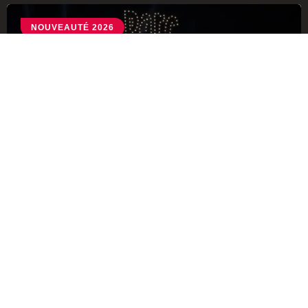
NOUVEAUTÉ 2026
« Astérix et la Potion d’Étoiles » : quand le
Parc Astérix fait entrer la bande dessinée
dans le ciel
11/07/2026
Bagatelle
Bellewaerde
Bobbejaanland
Dennlys Parc
Disney Adventure World