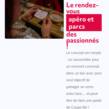
Le rendez-
vous
apéro et
parcs
des
passionnés
!
Le concept est simple
: se rassembler pour
un moment convivial
dans un bar avec pour
seul objectif de
partager un verre
entre fans… et peut-
être de faire une partie
de Coupe-file !