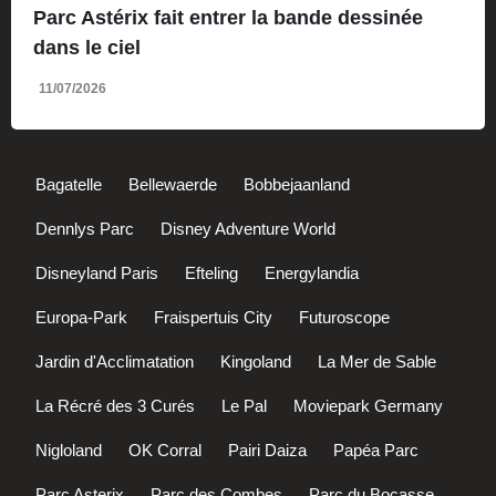
Parc Astérix fait entrer la bande dessinée
dans le ciel
11/07/2026
Bagatelle
Bellewaerde
Bobbejaanland
Dennlys Parc
Disney Adventure World
Disneyland Paris
Efteling
Energylandia
Europa-Park
Fraispertuis City
Futuroscope
Jardin d'Acclimatation
Kingoland
La Mer de Sable
La Récré des 3 Curés
Le Pal
Moviepark Germany
Nigloland
OK Corral
Pairi Daiza
Papéa Parc
Parc Asterix
Parc des Combes
Parc du Bocasse