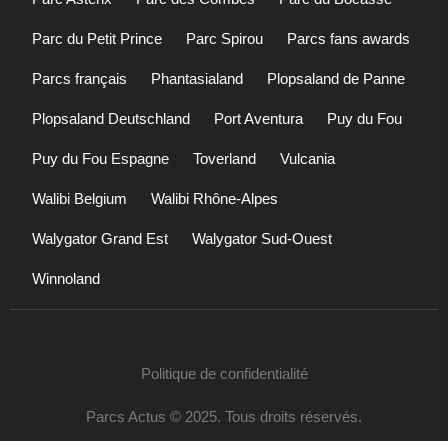
Parc du Petit Prince
Parc Spirou
Parcs fans awards
Parcs français
Phantasialand
Plopsaland de Panne
Plopsaland Deutschland
Port Aventura
Puy du Fou
Puy du Fou Espagne
Toverland
Vulcania
Walibi Belgium
Walibi Rhône-Alpes
Walygator Grand Est
Walygator Sud-Ouest
Winnoland
Politique de confidentialité
Parcs Actus © 2025. Tous droits réservés.