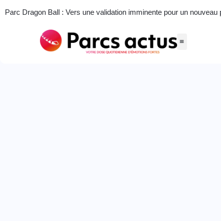
Parc Dragon Ball : Vers une validation imminente pour un nouveau par
Accueil
Porte clé “Pull the yellow strap”
Actus des parcs