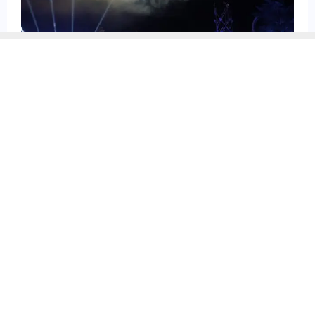
« Astérix et la Potion d’Étoiles » : quand
le Parc Astérix fait entrer la bande
dessinée dans le ciel
11/07/2026
PARC ASTERIX