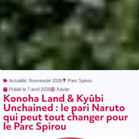
Actualité
,
Nouveauté 2026
Parc Spirou
Publié le
7 avril 2026
Xavier
Konoha Land & Kyûbi
Unchained : le pari Naruto
qui peut tout changer pour
le Parc Spirou