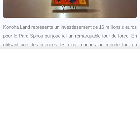
Konoha Land représente un investissement de 16 millions d’euros
pour le Parc Spirou qui joue ici un remarquable tour de force. En
utilisant une des licences les plus connues au monde tout en
restant dans l’esprit de la bande dessinée, l’identité et la nature
même du lieu ne sont pas bousculées. L’arrivée de Konoha Land,
c’est une
véritable
extension, une licence forte, une
expérience immersive !
Précisons qu’il n’est pas nécessaire d’être fan de Naruto pour
apprécier la zone et ses attractions. Le travail thématique et des
installations réalisé par équipes du parc,
SOHO Playtime
et
l’
Atelier Artistique du Béton
est une très belle réussite.
Parfaitement intégrée à l’identité du parc, cette nouvelle zone