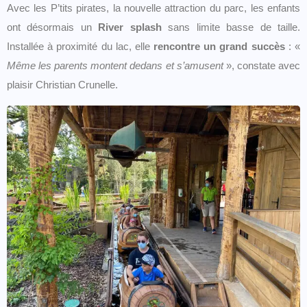
Avec les P’tits pirates, la nouvelle attraction du parc, les enfants
ont désormais un
River splash
sans limite basse de taille.
Installée à proximité du lac, elle
rencontre un grand succès
: «
Même les parents montent dedans et s’amusent
», constate avec
plaisir Christian Crunelle.